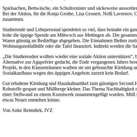
Spielsachen, Bettwäsche, ein Schultornister und säckeweise aussort
Bei der Aktion, für die Ronja Grothe, Lisa Gronert, Nelli Lavrenov
zusammen.
Studierende und Lehrpersonal spendeten so viel, dass beinahe ein ga
holte die üppige Spende am Mittwoch aus Mettingen ab. Die gesamme
Waren günstig an Bedürftige abgegeben. Die Einnahmen fließen zurück 
Wohnungsnotfallhilfe oder die Tafel finanziert. Indirekt werden die S
„Die Studierenden wollten wieder eine soziale Aktion unterstützen“, 
Alternative zur Agapefeier gedacht, die Ende vergangenen Jahres bere
Projekt, in den Klassenräumen warben sie um gebrauchte Kleidung un
Sozialkaufhaus wegen des üppigen Angebots zurzeit kein Bedarf.
Gut erhaltene Kleidung und Haushaltsartikel zum günstigen Second-
Rohstoffe gespart und Müllberge kleiner. Das Thema Nachhaltigkeit 
einer Stellwand zu einem Kunstwerk zusammengefügt wurden. Müll sei
etwas Neues entstehen könne.
Von Anke Beimdiek, IVZ