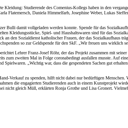
ierte Kleidung: Studierende des Comenius-Kollegs haben in den verga
, Carla Flatemersch, Daniela Himmelfarb, Josephine Weber, Lukas Steff
nzer Bulli damit vollgeladen werden konnte. Spende für das Sozialkauf
lten Kleidungsstücke, Spiel- und Haushaltswaren sind für das Sozial
an den Sozialdienst katholischer Frauen, der das Sozialkaufhaus trägt
achspenden so zur Geldspende für den SkF. „Wir freuen uns wirklich seh
berichtet Lehrer Franz-Josef Röhr, der das Projekt zusammen mit seiner
its zum zweiten Mal in Folge coronabedingt ausfallen musste. Auf einer
d Spielwaren. „Wichtig war, dass die gespendeten Sachen gut erhalten 
Hand-Verkauf zu spenden, hilft nicht dabei nur bedürftigen Mensche
nahmen die engagierten Studierenden auch in einem Kunstprojekt wiede
 nicht gleich Müll, erklärten Ronja Grothe und Lisa Gronert. Vielme