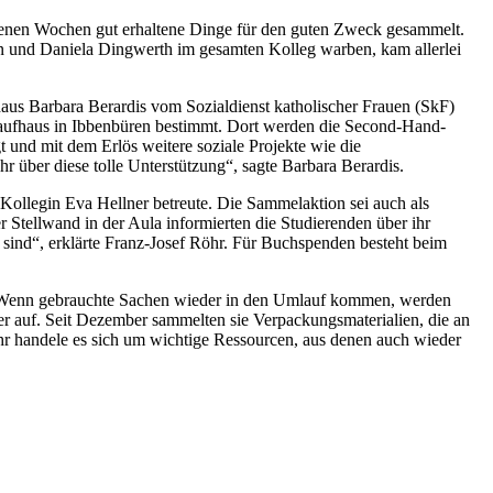
ngenen Wochen gut erhaltene Dinge für den guten Zweck gesammelt.
en und Daniela Dingwerth im gesamten Kolleg warben, kam allerlei
haus Barbara Berardis vom Sozialdienst katholischer Frauen (SkF)
kaufhaus in Ibbenbüren bestimmt. Dort werden die Second-Hand-
 und mit dem Erlös weitere soziale Projekte wie die
r über diese tolle Unterstützung“, sagte Barbara Berardis.
 Kollegin Eva Hellner betreute. Die Sammelaktion sei auch als
 Stellwand in der Aula informierten die Studierenden über ihr
sind“, erklärte Franz-Josef Röhr. Für Buchspenden besteht beim
n. Wenn gebrauchte Sachen wieder in den Umlauf kommen, werden
r auf. Seit Dezember sammelten sie Verpackungsmaterialien, die an
hr handele es sich um wichtige Ressourcen, aus denen auch wieder